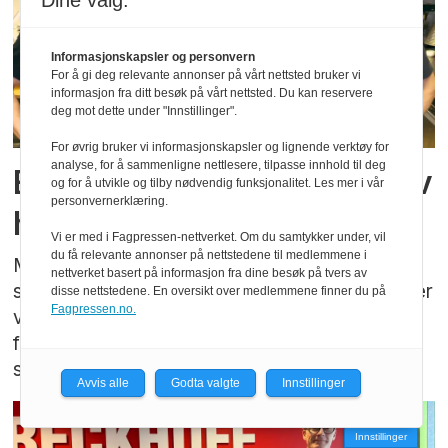
Dine valg:
Informasjonskapsler og personvern
For å gi deg relevante annonser på vårt nettsted bruker vi
informasjon fra ditt besøk på vårt nettsted. Du kan reservere
deg mot dette under "Innstillinger".
For øvrig bruker vi informasjonskapsler og lignende verktøy for
analyse, for å sammenligne nettlesere, tilpasse innhold til deg
Elektronikk med en smak av
og for å utvikle og tilby nødvendig funksjonalitet. Les mer i vår
personvernerklæring.
humle
Vi er med i Fagpressen-nettverket. Om du samtykker under, vil
du få relevante annonser på nettstedene til medlemmene i
Med egenutviklede sensorer og digital tvilling i
nettverket basert på informasjon fra dine besøk på tvers av
skyen hjelper oslobedriften Plaato AS bryggerier
disse nettstedene. En oversikt over medlemmene finner du på
Fagpressen.no.
verden over med å holde bedre kontroll på
fermenteringsprosessene. Flere industrier kan
stå for tur.
Avvis alle
Godta valgte
Innstillinger
Innstillinger