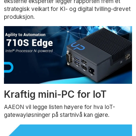
eksterne eksperter legger rapporten frem et
strategisk veikart for KI- og digital tvilling-drevet
produksjon.
Kraftig mini-PC for IoT
AAEON vil legge listen høyere for hva IoT-
gatewayløsninger på startnivå kan gjøre.