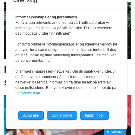
Dine valg:
Informasjonskapsler og personvern
For å gi deg relevante annonser på vårt nettsted bruker vi
informasjon fra ditt besøk på vårt nettsted. Du kan reservere
deg mot dette under "Innstillinger".
For øvrig bruker vi informasjonskapsler og lignende verktøy for
analyse, for å sammenligne nettlesere, tilpasse innhold til deg
og for å utvikle og tilby nødvendig funksjonalitet. Les mer i vår
personvernerklæring.
Lavprofil AC-DC
Vi er med i Fagpressen-nettverket. Om du samtykker under, vil
du få relevante annonser på nettstedene til medlemmene i
strømforsyninger
nettverket basert på informasjon fra dine besøk på tvers av
disse nettstedene. En oversikt over medlemmene finner du på
Fagpressen.no.
Avvis alle
Godta valgte
Innstillinger
Innstillinger