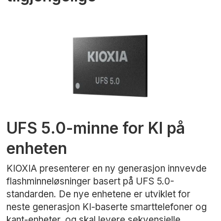
UFS 5.0-minne for KI på
enheten
KIOXIA presenterer en ny generasjon innvevde
flashminneløsninger basert på UFS 5.0-
standarden. De nye enhetene er utviklet for
neste generasjon KI-baserte smarttelefoner og
kant-enheter, og skal levere sekvensielle