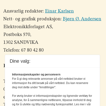
Ansvarlig redaktør:
Einar Karlsen
Nett- og grafisk produksjon:
Bjørn Ø. Andersen
Elektronikkforlaget AS,
Postboks 570,
1302 SANDVIKA
Telefon: 67 80 42 80
Dine valg:
Kontakt oss
Informasjonskapsler og personvern
For å gi deg relevante annonser på vårt nettsted bruker vi
Tlf: +47 67 80 42 80
informasjon fra ditt besøk på vårt nettsted. Du kan reservere
deg mot dette under "Innstillinger".
Olav Brunborgs vei 6, 1396 Billingstad
For øvrig bruker vi informasjonskapsler og lignende verktøy for
epost:
elektronikk@elektronikkforlaget.no
analyse, for å sammenligne nettlesere, tilpasse innhold til deg
og for å utvikle og tilby nødvendig funksjonalitet. Les mer i vår
Tips oss:
tips@elektronikkforlaget.no