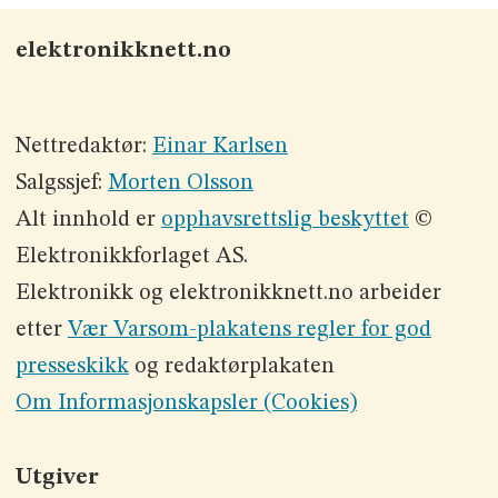
elektronikknett.no
Nettredaktør:
Einar Karlsen
Salgssjef:
Morten Olsson
Alt innhold er
opphavsrettslig beskyttet
©
Elektronikkforlaget AS.
Elektronikk og elektronikknett.no arbeider
etter
Vær Varsom-plakatens regler for god
presseskikk
og redaktørplakaten
Om Informasjonskapsler (Cookies)
Utgiver