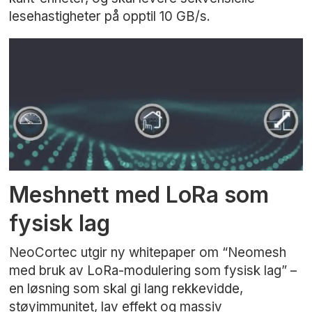
lesehastigheter på opptil 10 GB/s.
Meshnett med LoRa som
fysisk lag
NeoCortec utgir ny whitepaper om “Neomesh
med bruk av LoRa-modulering som fysisk lag” –
en løsning som skal gi lang rekkevidde,
støyimmunitet, lav effekt og massiv