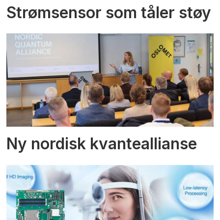
Strømsensor som tåler støy
Ny nordisk kvanteallianse