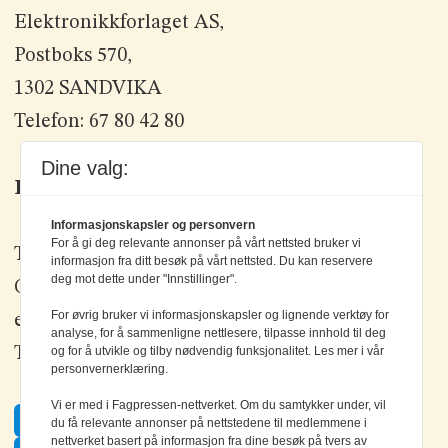
Elektronikkforlaget AS,
Postboks 570,
1302 SANDVIKA
Telefon: 67 80 42 80
Dine valg:
Kontakt oss
Informasjonskapsler og personvern
For å gi deg relevante annonser på vårt nettsted bruker vi
Tlf: +47 67 80 42 80
informasjon fra ditt besøk på vårt nettsted. Du kan reservere
deg mot dette under "Innstillinger".
Olav Brunborgs vei 6, 1396 Billingstad
For øvrig bruker vi informasjonskapsler og lignende verktøy for
epost:
elektronikk@elektronikkforlaget.no
analyse, for å sammenligne nettlesere, tilpasse innhold til deg
og for å utvikle og tilby nødvendig funksjonalitet. Les mer i vår
Tips oss:
tips@elektronikkforlaget.no
personvernerklæring.
Vi er med i Fagpressen-nettverket. Om du samtykker under, vil
Facebook
du få relevante annonser på nettstedene til medlemmene i
nettverket basert på informasjon fra dine besøk på tvers av