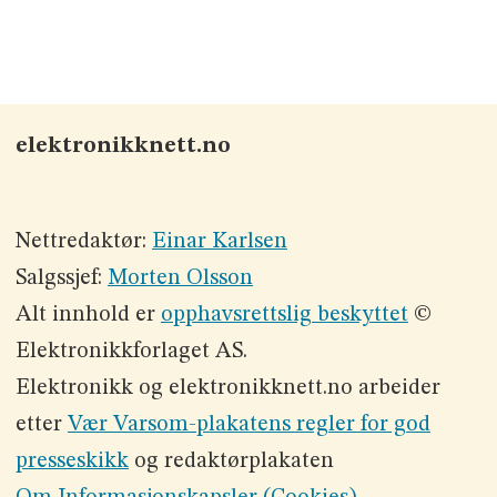
elektronikknett.no
Nettredaktør:
Einar Karlsen
Salgssjef:
Morten Olsson
Alt innhold er
opphavsrettslig beskyttet
©
Elektronikkforlaget AS.
Elektronikk og elektronikknett.no arbeider
etter
Vær Varsom-plakatens regler for god
presseskikk
og redaktørplakaten