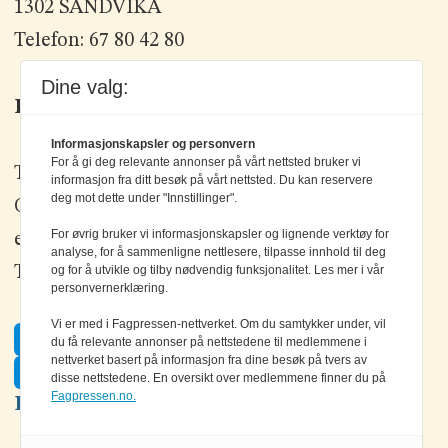
1302 SANDVIKA
Telefon: 67 80 42 80
Dine valg:
Kontakt oss
Informasjonskapsler og personvern
For å gi deg relevante annonser på vårt nettsted bruker vi
Tlf: +47 67 80 42 80
informasjon fra ditt besøk på vårt nettsted. Du kan reservere
deg mot dette under "Innstillinger".
Olav Brunborgs vei 6, 1396 Billingstad
For øvrig bruker vi informasjonskapsler og lignende verktøy for
epost:
elektronikk@elektronikkforlaget.no
analyse, for å sammenligne nettlesere, tilpasse innhold til deg
og for å utvikle og tilby nødvendig funksjonalitet. Les mer i vår
Tips oss:
tips@elektronikkforlaget.no
personvernerklæring.
Vi er med i Fagpressen-nettverket. Om du samtykker under, vil
Facebook
du få relevante annonser på nettstedene til medlemmene i
nettverket basert på informasjon fra dine besøk på tvers av
Twitter
disse nettstedene. En oversikt over medlemmene finner du på
Fagpressen.no.
LinkedIn