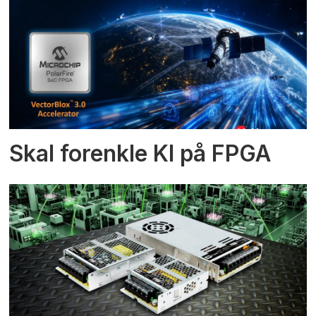
Skal forenkle KI på FPGA