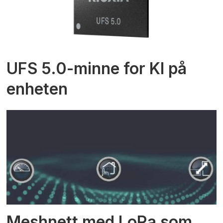
UFS 5.0-minne for KI på
enheten
Meshnett med LoRa som