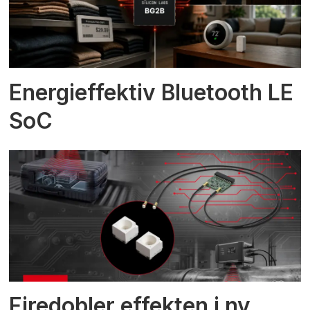
Energieffektiv Bluetooth LE
SoC
Firedobler effekten i ny