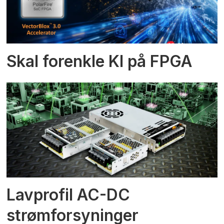
Skal forenkle KI på FPGA
Lavprofil AC-DC
strømforsyninger