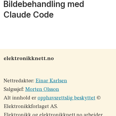
Bildebehandling med
Claude Code
elektronikknett.no
Nettredaktør:
Einar Karlsen
Salgssjef:
Morten Olsson
Alt innhold er
opphavsrettslig beskyttet
©
Elektronikkforlaget AS.
Elektronikk og elektronikknett.no arbeider