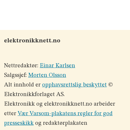
elektronikknett.no
Nettredaktør:
Einar Karlsen
Salgssjef:
Morten Olsson
Alt innhold er
opphavsrettslig beskyttet
©
Elektronikkforlaget AS.
Elektronikk og elektronikknett.no arbeider
etter
Vær Varsom-plakatens regler for god
presseskikk
og redaktørplakaten