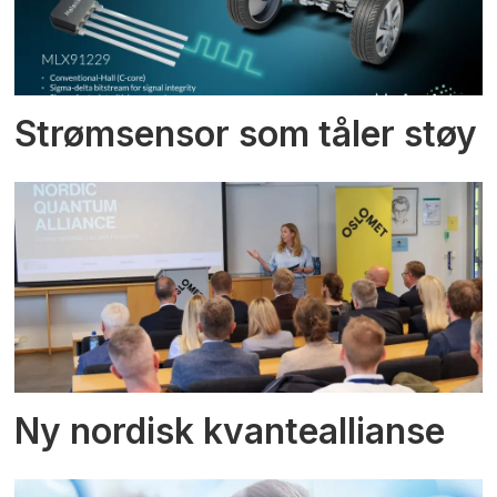
Strømsensor som tåler støy
Ny nordisk kvanteallianse