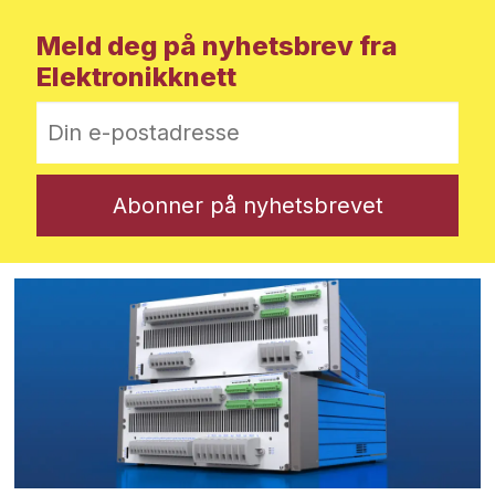
Meld deg på nyhetsbrev fra
Elektronikknett