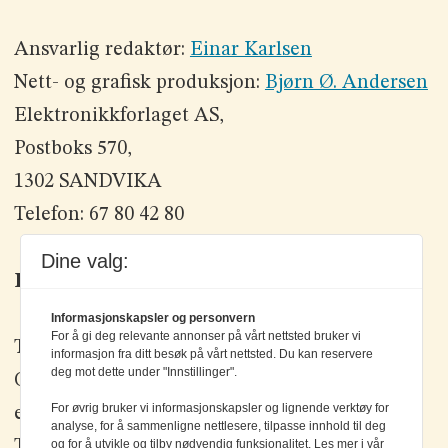
Ansvarlig redaktør:
Einar Karlsen
Nett- og grafisk produksjon:
Bjørn Ø. Andersen
Elektronikkforlaget AS,
Postboks 570,
1302 SANDVIKA
Telefon: 67 80 42 80
Dine valg:
Kontakt oss
Informasjonskapsler og personvern
For å gi deg relevante annonser på vårt nettsted bruker vi
Tlf: +47 67 80 42 80
informasjon fra ditt besøk på vårt nettsted. Du kan reservere
deg mot dette under "Innstillinger".
Olav Brunborgs vei 6, 1396 Billingstad
For øvrig bruker vi informasjonskapsler og lignende verktøy for
epost:
elektronikk@elektronikkforlaget.no
analyse, for å sammenligne nettlesere, tilpasse innhold til deg
Tips oss:
tips@elektronikkforlaget.no
og for å utvikle og tilby nødvendig funksjonalitet. Les mer i vår