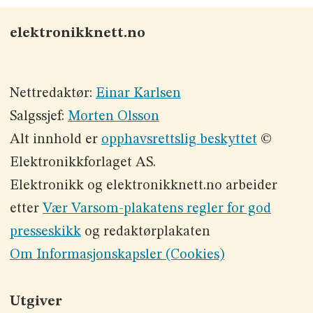
elektronikknett.no
Nettredaktør:
Einar Karlsen
Salgssjef:
Morten Olsson
Alt innhold er
opphavsrettslig beskyttet
©
Elektronikkforlaget AS.
Elektronikk og elektronikknett.no arbeider
etter
Vær Varsom-plakatens regler for god
presseskikk
og redaktørplakaten
Om Informasjonskapsler (Cookies)
Utgiver