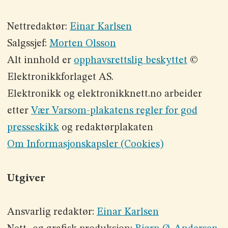
Nettredaktør:
Einar Karlsen
Salgssjef:
Morten Olsson
Alt innhold er
opphavsrettslig beskyttet
©
Elektronikkforlaget AS.
Elektronikk og elektronikknett.no arbeider
etter
Vær Varsom-plakatens regler for god
presseskikk
og redaktørplakaten
Om Informasjonskapsler (Cookies)
Utgiver
Ansvarlig redaktør:
Einar Karlsen