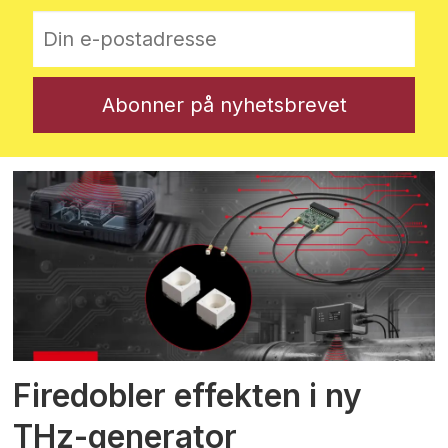
Firedobler effekten i ny
THz-generator