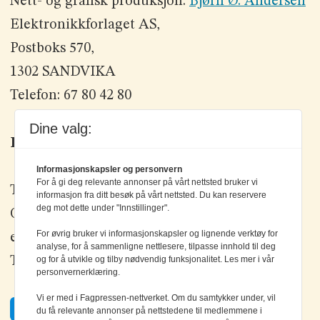
Nett- og grafisk produksjon:
Bjørn Ø. Andersen
Elektronikkforlaget AS,
Postboks 570,
1302 SANDVIKA
Telefon: 67 80 42 80
Dine valg:
Kontakt oss
Informasjonskapsler og personvern
For å gi deg relevante annonser på vårt nettsted bruker vi
Tlf: +47 67 80 42 80
informasjon fra ditt besøk på vårt nettsted. Du kan reservere
deg mot dette under "Innstillinger".
Olav Brunborgs vei 6, 1396 Billingstad
For øvrig bruker vi informasjonskapsler og lignende verktøy for
epost:
elektronikk@elektronikkforlaget.no
analyse, for å sammenligne nettlesere, tilpasse innhold til deg
Tips oss:
tips@elektronikkforlaget.no
og for å utvikle og tilby nødvendig funksjonalitet. Les mer i vår
personvernerklæring.
Vi er med i Fagpressen-nettverket. Om du samtykker under, vil
Facebook
du få relevante annonser på nettstedene til medlemmene i