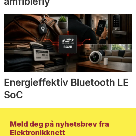
amfibiefly
Energieffektiv Bluetooth LE
SoC
Meld deg på nyhetsbrev fra
Elektronikknett