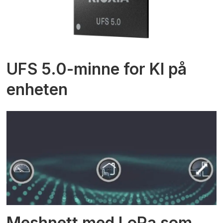
UFS 5.0-minne for KI på
enheten
Meshnett med LoRa som