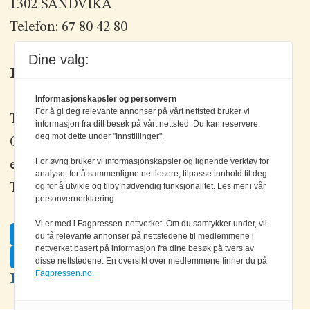
1302 SANDVIKA
Telefon: 67 80 42 80
Dine valg:
Kontakt oss
Informasjonskapsler og personvern
For å gi deg relevante annonser på vårt nettsted bruker vi
Tlf: +47 67 80 42 80
informasjon fra ditt besøk på vårt nettsted. Du kan reservere
deg mot dette under "Innstillinger".
Olav Brunborgs vei 6, 1396 Billingstad
For øvrig bruker vi informasjonskapsler og lignende verktøy for
epost:
elektronikk@elektronikkforlaget.no
analyse, for å sammenligne nettlesere, tilpasse innhold til deg
Tips oss:
tips@elektronikkforlaget.no
og for å utvikle og tilby nødvendig funksjonalitet. Les mer i vår
personvernerklæring.
Vi er med i Fagpressen-nettverket. Om du samtykker under, vil
Facebook
du få relevante annonser på nettstedene til medlemmene i
nettverket basert på informasjon fra dine besøk på tvers av
Twitter
disse nettstedene. En oversikt over medlemmene finner du på
Fagpressen.no.
LinkedIn