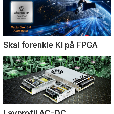
Skal forenkle KI på FPGA
Lavprofil AC-DC