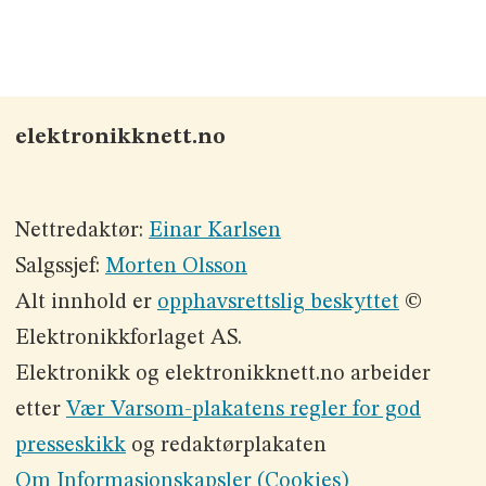
elektronikknett.no
Nettredaktør:
Einar Karlsen
Salgssjef:
Morten Olsson
Alt innhold er
opphavsrettslig beskyttet
©
Elektronikkforlaget AS.
Elektronikk og elektronikknett.no arbeider
etter
Vær Varsom-plakatens regler for god
presseskikk
og redaktørplakaten
Om Informasjonskapsler (Cookies)