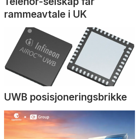
Telenor-selskap får
rammeavtale i UK
UWB posisjoneringsbrikke