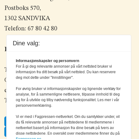
Postboks 570,
1302 SANDVIKA
Telefon: 67 80 42 80
Dine valg:
Kontakt oss
Informasjonskapsler og personvern
For å gi deg relevante annonser på vårt nettsted bruker vi
Tlf: +47 67 80 42 80
informasjon fra ditt besøk på vårt nettsted. Du kan reservere
deg mot dette under "Innstillinger".
Olav Brunborgs vei 6, 1396 Billingstad
For øvrig bruker vi informasjonskapsler og lignende verktøy for
epost:
elektronikk@elektronikkforlaget.no
analyse, for å sammenligne nettlesere, tilpasse innhold til deg
Tips oss:
tips@elektronikkforlaget.no
og for å utvikle og tilby nødvendig funksjonalitet. Les mer i vår
personvernerklæring.
Vi er med i Fagpressen-nettverket. Om du samtykker under, vil
Facebook
du få relevante annonser på nettstedene til medlemmene i
nettverket basert på informasjon fra dine besøk på tvers av
Twitter
disse nettstedene. En oversikt over medlemmene finner du på