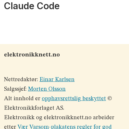
Claude Code
elektronikknett.no
Nettredaktør:
Einar Karlsen
Salgssjef:
Morten Olsson
Alt innhold er
opphavsrettslig beskyttet
©
Elektronikkforlaget AS.
Elektronikk og elektronikknett.no arbeider
etter
Vær Varsom-plakatens regler for god