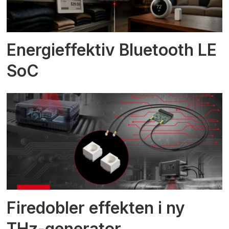
Energieffektiv Bluetooth LE
SoC
Firedobler effekten i ny
THz-generator