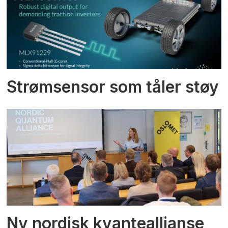
Strømsensor som tåler støy
Ny nordisk kvanteallianse