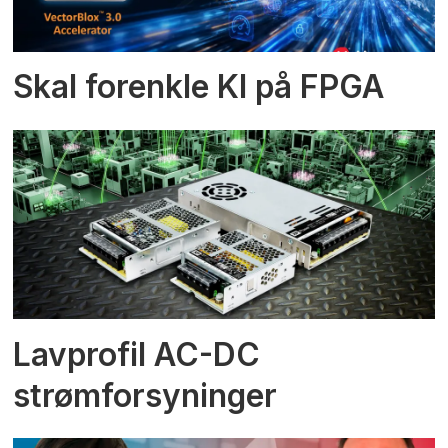
Skal forenkle KI på FPGA
Lavprofil AC-DC
strømforsyninger