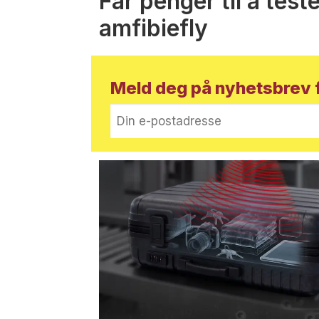
Får penger til å test
amfibiefly
Meld deg på nyhetsbrev f