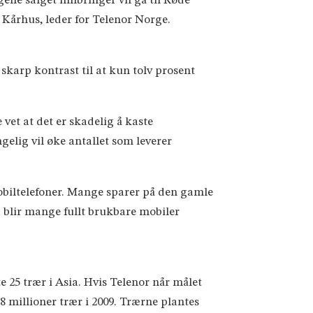
gene salget innbringer vil gå til Røde
 Kårhus, leder for Telenor Norge.
i skarp kontrast til at kun tolv prosent
e vet at det er skadelig å kaste
elig vil øke antallet som leverer
obiltelefoner. Mange sparer på den gamle
ed blir mange fullt brukbare mobiler
 25 trær i Asia. Hvis Telenor når målet
,8 millioner trær i 2009. Trærne plantes