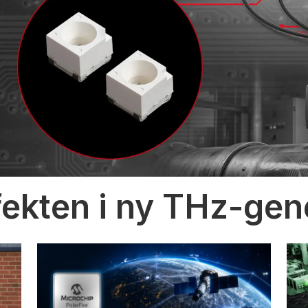
fekten i ny THz-gen