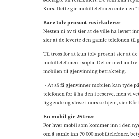
ødelagte bli resirkulert. De som kan repar
Kors. Dette gir mobiltelefonen enten en "
Bare tolv prosent resirkulerer
Nesten ni av ti sier at de ville ha levert 
sier at de leverte den gamle telefonen til 
Til tross for at kun tolv prosent sier at de
mobiltelefonen i søpla. Det er med andre
mobilen til gjenvinning betraktelig.
- At så få gjenvinner mobilen kan tyde p
telefonen for å ha den i reserve, men vi v
liggende og støve i norske hjem, sier Kå
En mobil gir 25 trær
For hver mobil som kommer inn i den nye 
om å samle inn 70.000 mobiltelefoner, bety