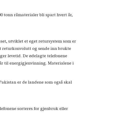
0 tonn råmaterialer bli spart hvert år,
set, utviklet et eget retursystem som er
ert returkonvolutt og sende inn brukte
nger levetid. De ødelagte telefonene
år til energigjenvinning. Materialene i
 Pakistan er de landene som også skal
lefonene sorteres for gjenbruk eller