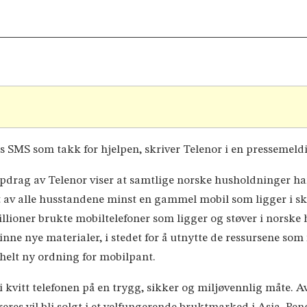
is SMS som takk for hjelpen, skriver Telenor i en pressemeld
drag av Telenor viser at samtlige norske husholdninger har e
 av alle husstandene minst en gammel mobil som ligger i sku
 millioner brukte mobiltelefoner som ligger og støver i norske
ne nye materialer, i stedet for å utnytte de ressursene som 
 helt ny ordning for mobilpant.
i kvitt telefonen på en trygg, sikker og miljøvennlig måte. A