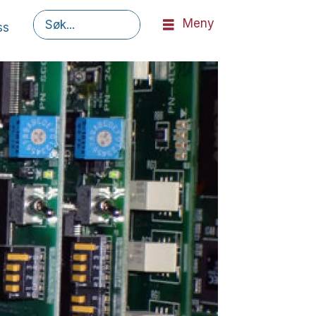
Meny
ss
Søk