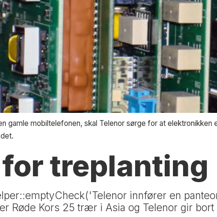
den gamle mobiltelefonen, skal Telenor sørge for at elektronikken e
 det.
for treplanting
elper::emptyCheck('Telenor innfører en panteor
ter Røde Kors 25 trær i Asia og Telenor gir bort