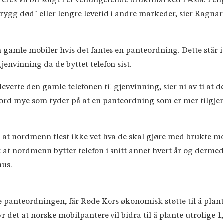
eres vil bli solgt i et velfungerende bruktmarked i Asia. Pen
trygg død" eller lengre levetid i andre markeder, sier Ragnar
inn gamle mobiler hvis det fantes en panteordning. Dette står 
gjenvinning da de byttet telefon sist.
 leverte den gamle telefonen til gjenvinning, sier ni av ti at d
 ord mye som tyder på at en panteordning som er mer tilgjeng
å at nordmenn flest ikke vet hva de skal gjøre med brukte m
et at nordmenn bytter telefon i snitt annet hvert år og derm
rhus.
panteordningen, får Røde Kors økonomisk støtte til å plante
r det at norske mobilpantere vil bidra til å plante utrolige 1