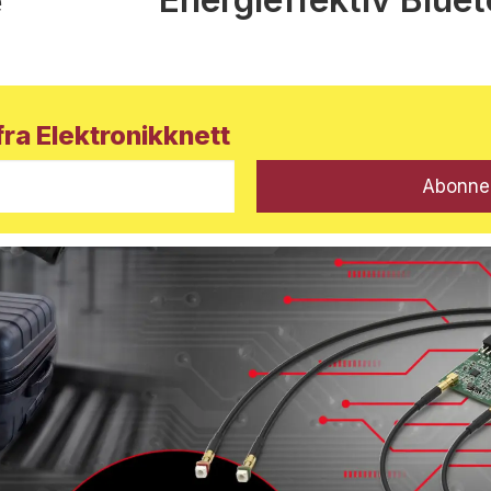
e
ra Elektronikknett