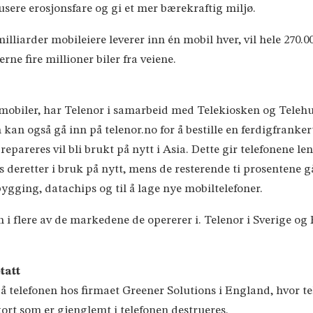
usere erosjonsfare og gi et mer bærekraftig miljø.
lliarder mobileiere leverer inn én mobil hver, vil hele 270.00
rne fire millioner biler fra veiene.
e mobiler, har Telenor i samarbeid med Telekiosken og Telehu
n kan også gå inn på telenor.no for å bestille en ferdigfrank
epareres vil bli brukt på nytt i Asia. Dette gir telefonene le
s deretter i bruk på nytt, mens de resterende ti prosentene g
bygging, datachips og til å lage nye mobiltelefoner.
 i flere av de markedene de opererer i. Telenor i Sverige og
tatt
 på telefonen hos firmaet Greener Solutions i England, hvor te
ort som er gjenglemt i telefonen destrueres.