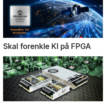
Skal forenkle KI på FPGA