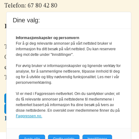
Telefon: 67 80 42 80
Dine valg:
Kontakt oss
Informasjonskapsler og personvern
For å gi deg relevante annonser på vårt nettsted bruker vi
Tlf: +47 67 80 42 80
informasjon fra ditt besøk på vårt nettsted. Du kan reservere
deg mot dette under "Innstillinger".
Olav Brunborgs vei 6, 1396 Billingstad
For øvrig bruker vi informasjonskapsler og lignende verktøy for
epost:
elektronikk@elektronikkforlaget.no
analyse, for å sammenligne nettlesere, tilpasse innhold til deg
Tips oss:
tips@elektronikkforlaget.no
og for å utvikle og tilby nødvendig funksjonalitet. Les mer i vår
personvernerklæring.
Vi er med i Fagpressen-nettverket. Om du samtykker under, vil
Facebook
du få relevante annonser på nettstedene til medlemmene i
nettverket basert på informasjon fra dine besøk på tvers av
Twitter
disse nettstedene. En oversikt over medlemmene finner du på
Fagpressen.no.
LinkedIn