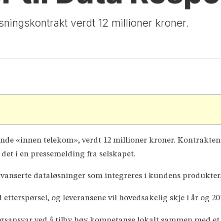
ningskontrakt verdt 12 millioner kroner.
unde «innen telekom», verdt 12 millioner kroner. Kontrakte
r det i en pressemelding fra selskapet.
vanserte dataløsninger som integreres i kundens produkter
etterspørsel, og leveransene vil hovedsakelig skje i år og
sningsansvar ved å tilby høy kompetanse lokalt sammen med et 