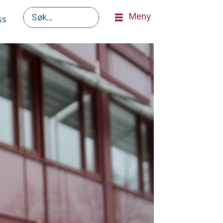
Meny
ss
Søk