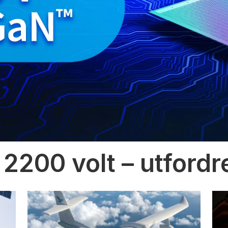
 2200 volt – utfordr