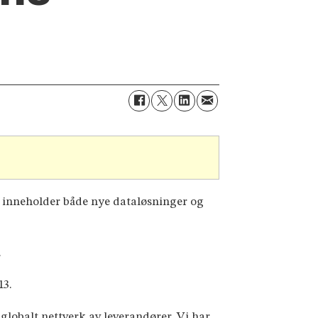
n inneholder både nye dataløsninger og
.
 2013.
globalt nettverk av leverandører. Vi har