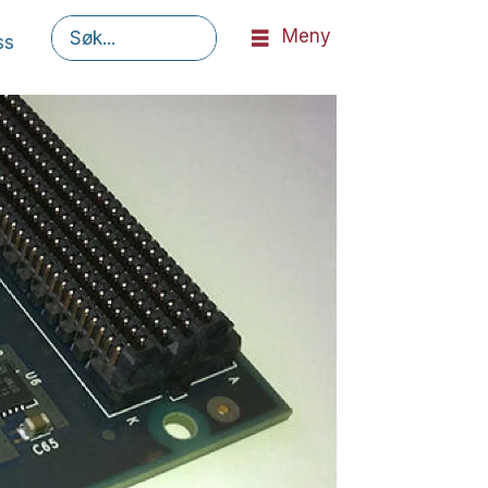
Meny
ss
Søk