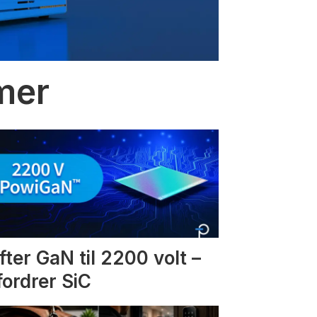
mmer
fter GaN til 2200 volt –
fordrer SiC