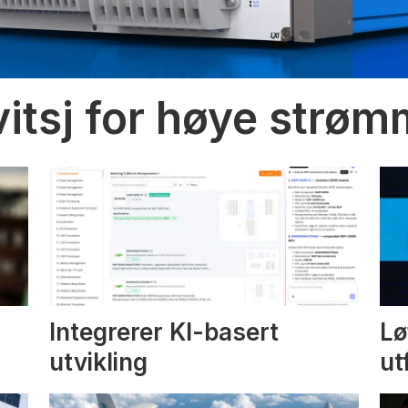
vitsj for høye strø
Integrerer KI-basert
Lø
utvikling
ut