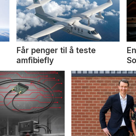
Får penger til å teste
En
amfibiefly
S