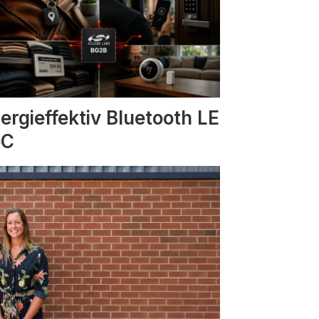
ergieffektiv Bluetooth LE
oC