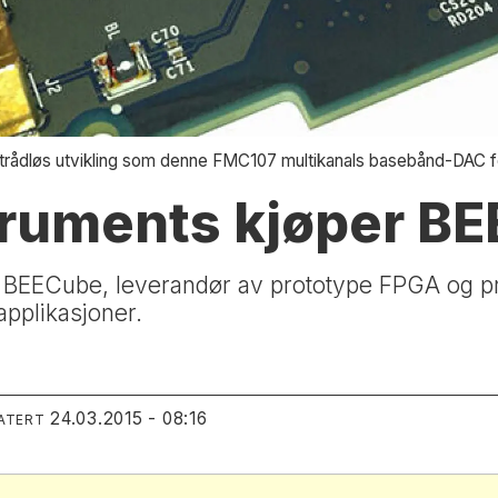
 trådløs utvikling som denne FMC107 multikanals basebånd-DAC 
truments kjøper B
r BEECube, leverandør av prototype FPGA og pr
applikasjoner.
24.03.2015 - 08:16
ATERT