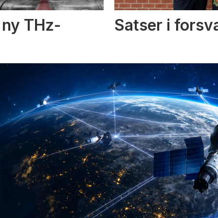
i ny THz-
Satser i fors