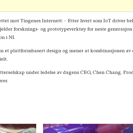
ettet mot Tingenes Internett: – Etter hvert som IoT driver be
t gjelder forsknings- og prototypeverktøy for neste generasjon
n i NI.
om et plattformbasert design og mener at kombinasjonen av d
elt.
tterselskap under ledelse av dagens CEO, Chen Chang. Produ
rer.