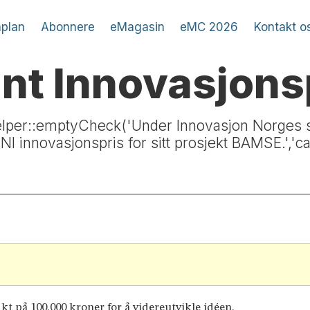
plan
Abonnere
eMagasin
eMC 2026
Kontakt o
nt Innovasjons
Helper::emptyCheck('Under Innovasjon Norges 
NI innovasjonspris for sitt prosjekt BAMSE.','ca
akt på 100.000 kroner for å videreutvikle idéen.