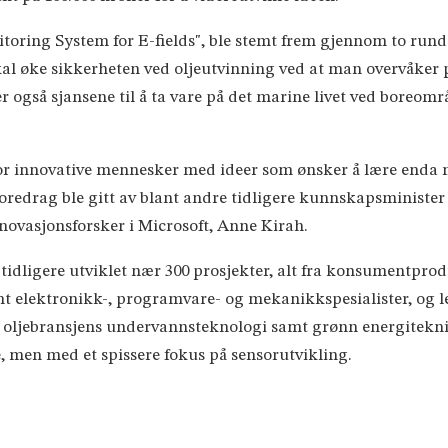
oring System for E-fields", ble stemt frem gjennom to rund
l øke sikkerheten ved oljeutvinning ved at man overvåker po
også sjansene til å ta vare på det marine livet ved boreområd
s for innovative mennesker med ideer som ønsker å lære end
oredrag ble gitt av blant andre tidligere kunnskapsminister
novasjonsforsker i Microsoft, Anne Kirah.
ar tidligere utviklet nær 300 prosjekter, alt fra konsumentpr
mt elektronikk-, programvare- og mekanikkspesialister, og l
 oljebransjens undervannsteknologi samt grønn energiteknik
 men med et spissere fokus på sensorutvikling.