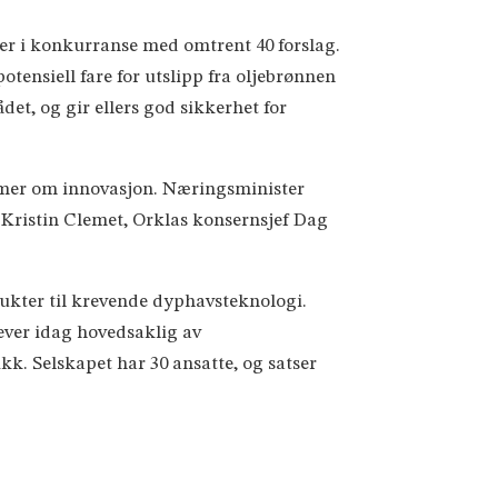
er i konkurranse med omtrent 40 forslag.
tensiell fare for utslipp fra oljebrønnen
et, og gir ellers god sikkerhet for
a mer om innovasjon. Næringsminister
 Kristin Clemet, Orklas konsernsjef Dag
odukter til krevende dyphavsteknologi.
ever idag hovedsaklig av
k. Selskapet har 30 ansatte, og satser