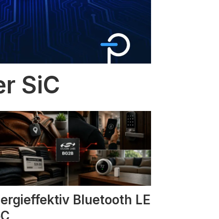
er SiC
ergieffektiv Bluetooth LE
oC