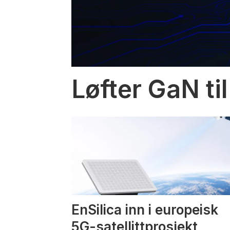
Løfter GaN til
EnSilica inn i europeisk
5G-satellittprosjekt