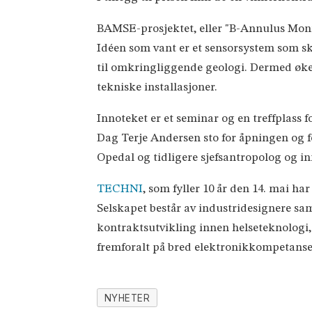
BAMSE-prosjektet, eller "B-Annulus Monit
Idéen som vant er et sensorsystem som ska
til omkringliggende geologi. Dermed øker 
tekniske installasjoner.
Innoteket er et seminar og en treffplas
Dag Terje Andersen sto for åpningen og f
Opedal og tidligere sjefsantropolog og in
TECHNI
, som fyller 10 år den 14. mai h
Selskapet består av industridesignere sa
kontraktsutvikling innen helseteknologi,
fremforalt på bred elektronikkompetanse,
NYHETER