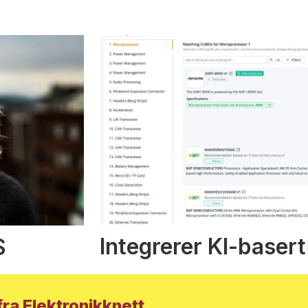
Integrerer KI-basert
S
ra Elektronikknett