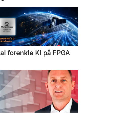
al forenkle KI på FPGA