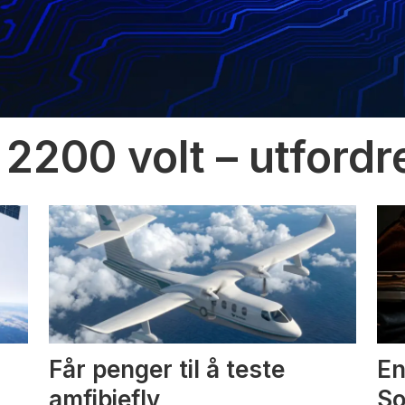
 2200 volt – utfordr
Får penger til å teste
En
amfibiefly
S