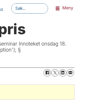
Meny
ss
Søk
pris
seminar Innoteket onsdag 18.
ption'); §