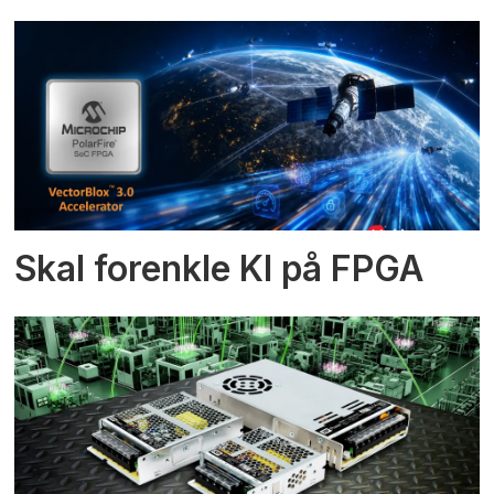
Skal forenkle KI på FPGA