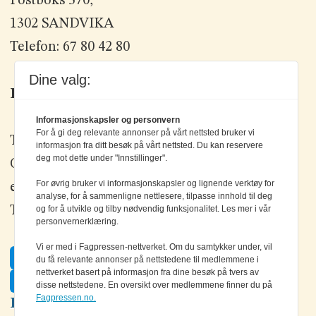
Postboks 570,
1302 SANDVIKA
Telefon: 67 80 42 80
Dine valg:
Kontakt oss
Informasjonskapsler og personvern
For å gi deg relevante annonser på vårt nettsted bruker vi
Tlf: +47 67 80 42 80
informasjon fra ditt besøk på vårt nettsted. Du kan reservere
deg mot dette under "Innstillinger".
Olav Brunborgs vei 6, 1396 Billingstad
For øvrig bruker vi informasjonskapsler og lignende verktøy for
epost:
elektronikk@elektronikkforlaget.no
analyse, for å sammenligne nettlesere, tilpasse innhold til deg
og for å utvikle og tilby nødvendig funksjonalitet. Les mer i vår
Tips oss:
tips@elektronikkforlaget.no
personvernerklæring.
Vi er med i Fagpressen-nettverket. Om du samtykker under, vil
Facebook
du få relevante annonser på nettstedene til medlemmene i
nettverket basert på informasjon fra dine besøk på tvers av
Twitter
disse nettstedene. En oversikt over medlemmene finner du på
Fagpressen.no.
LinkedIn