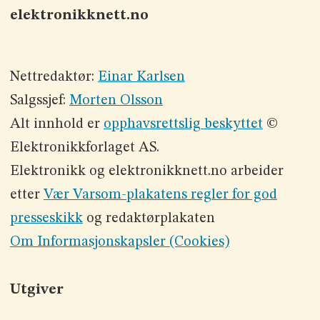
elektronikknett.no
Nettredaktør:
Einar Karlsen
Salgssjef:
Morten Olsson
Alt innhold er
opphavsrettslig beskyttet
©
Elektronikkforlaget AS.
Elektronikk og elektronikknett.no arbeider
etter
Vær Varsom-plakatens regler for god
presseskikk
og redaktørplakaten
Om Informasjonskapsler (Cookies)
Utgiver