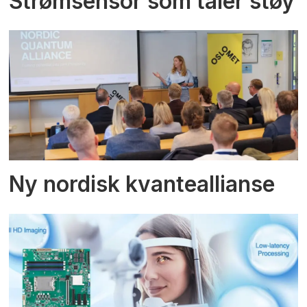
Strømsensor som tåler støy
Ny nordisk kvanteallianse