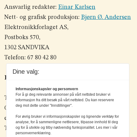
Ansvarlig redaktør:
Einar Karlsen
Nett- og grafisk produksjon:
Bjørn Ø. Andersen
Elektronikkforlaget AS,
Postboks 570,
1302 SANDVIKA
Telefon: 67 80 42 80
Dine valg:
Kontakt oss
Informasjonskapsler og personvern
For å gi deg relevante annonser på vårt nettsted bruker vi
Tlf: +47 67 80 42 80
informasjon fra ditt besøk på vårt nettsted. Du kan reservere
deg mot dette under "Innstillinger".
Olav Brunborgs vei 6, 1396 Billingstad
For øvrig bruker vi informasjonskapsler og lignende verktøy for
epost:
elektronikk@elektronikkforlaget.no
analyse, for å sammenligne nettlesere, tilpasse innhold til deg
og for å utvikle og tilby nødvendig funksjonalitet. Les mer i vår
Tips oss:
tips@elektronikkforlaget.no
personvernerklæring.