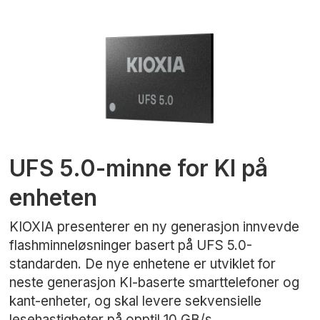
UFS 5.0-minne for KI på
enheten
KIOXIA presenterer en ny generasjon innvevde
flashminneløsninger basert på UFS 5.0-
standarden. De nye enhetene er utviklet for
neste generasjon KI-baserte smarttelefoner og
kant-enheter, og skal levere sekvensielle
lesehastigheter på opptil 10 GB/s.