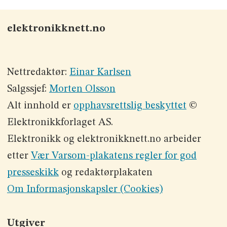
elektronikknett.no
Nettredaktør:
Einar Karlsen
Salgssjef:
Morten Olsson
Alt innhold er
opphavsrettslig beskyttet
©
Elektronikkforlaget AS.
Elektronikk og elektronikknett.no arbeider
etter
Vær Varsom-plakatens regler for god
presseskikk
og redaktørplakaten
Om Informasjonskapsler (Cookies)
Utgiver