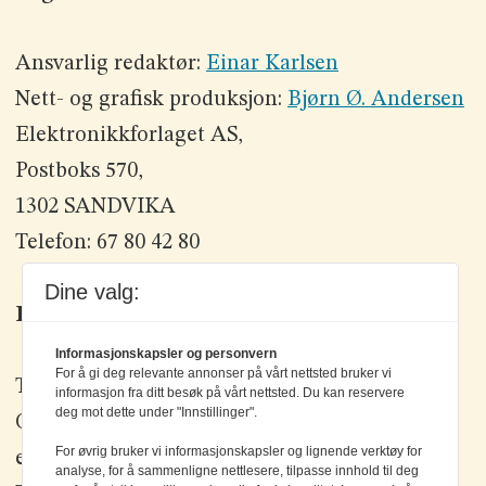
Ansvarlig redaktør:
Einar Karlsen
Nett- og grafisk produksjon:
Bjørn Ø. Andersen
Elektronikkforlaget AS,
Postboks 570,
1302 SANDVIKA
Telefon: 67 80 42 80
Dine valg:
Kontakt oss
Informasjonskapsler og personvern
For å gi deg relevante annonser på vårt nettsted bruker vi
Tlf: +47 67 80 42 80
informasjon fra ditt besøk på vårt nettsted. Du kan reservere
deg mot dette under "Innstillinger".
Olav Brunborgs vei 6, 1396 Billingstad
For øvrig bruker vi informasjonskapsler og lignende verktøy for
epost:
elektronikk@elektronikkforlaget.no
analyse, for å sammenligne nettlesere, tilpasse innhold til deg