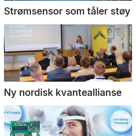
Strømsensor som tåler støy
Ny nordisk kvanteallianse