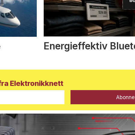
Energieffektiv Blue
e
ra Elektronikknett