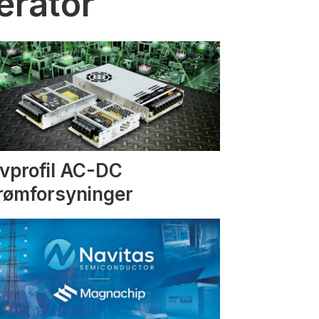
erator
vprofil AC-DC
rømforsyninger