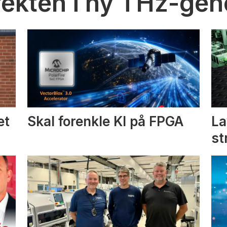
fekten i ny THz-gen
et
Skal forenkle KI på FPGA
La
st