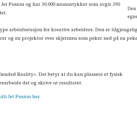
ti Jet Fusion og har 30.000 munnstykker som avgir 350
Den 
et.
egne
type arbeidsstasjon for kreative arbeidere. Den er tilgjengel
rer og en projektor over skjermen som peker ned på en pekepl
lended Reality». Det betyr at du kan plassere et fysisk
bearbeide det og skrive ut resultatet.
ti Jet Fusion her
.