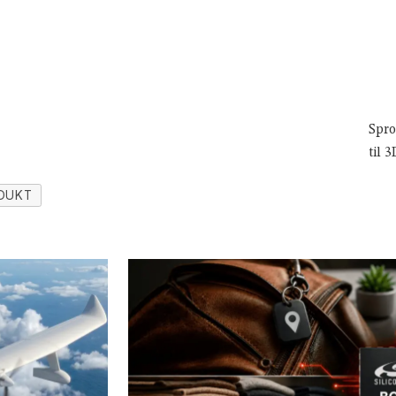
Spro
til 3
DUKT