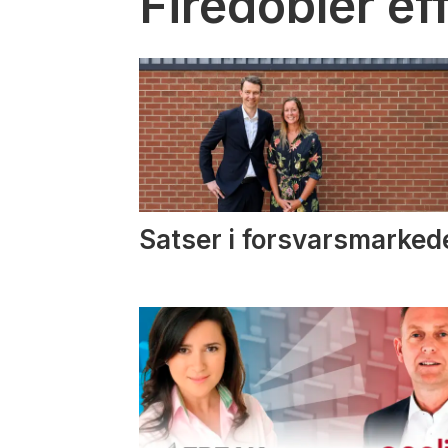
Firedobler ef
Satser i forsvarsmarked