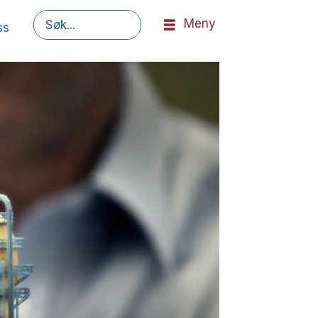
Meny
ss
Søk