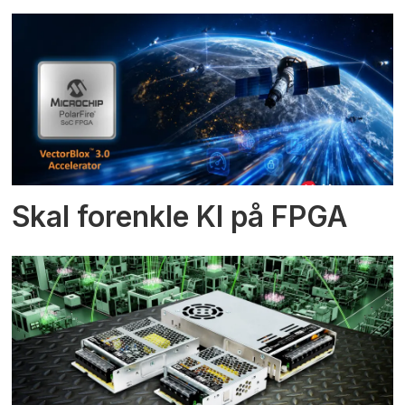
Skal forenkle KI på FPGA