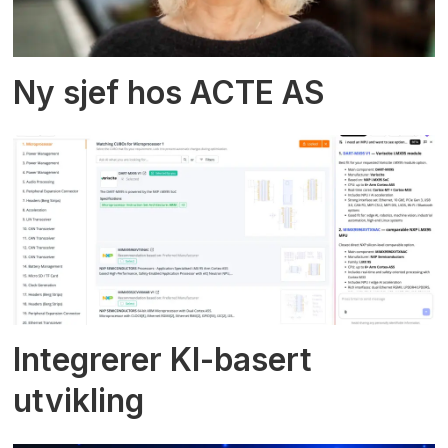
Ny sjef hos ACTE AS
Integrerer KI-basert
utvikling