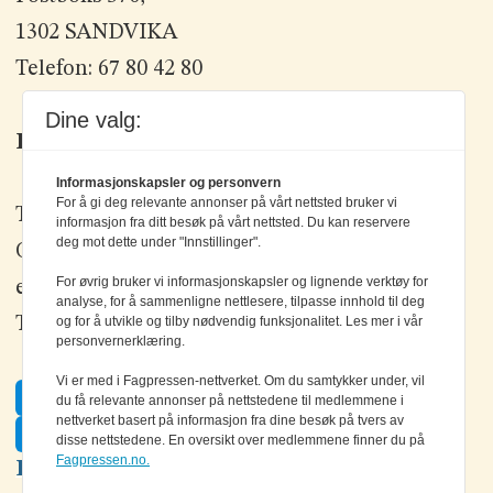
1302 SANDVIKA
Telefon: 67 80 42 80
Dine valg:
Kontakt oss
Informasjonskapsler og personvern
For å gi deg relevante annonser på vårt nettsted bruker vi
Tlf: +47 67 80 42 80
informasjon fra ditt besøk på vårt nettsted. Du kan reservere
deg mot dette under "Innstillinger".
Olav Brunborgs vei 6, 1396 Billingstad
For øvrig bruker vi informasjonskapsler og lignende verktøy for
epost:
elektronikk@elektronikkforlaget.no
analyse, for å sammenligne nettlesere, tilpasse innhold til deg
Tips oss:
tips@elektronikkforlaget.no
og for å utvikle og tilby nødvendig funksjonalitet. Les mer i vår
personvernerklæring.
Vi er med i Fagpressen-nettverket. Om du samtykker under, vil
Facebook
du få relevante annonser på nettstedene til medlemmene i
nettverket basert på informasjon fra dine besøk på tvers av
Twitter
disse nettstedene. En oversikt over medlemmene finner du på
Fagpressen.no.
LinkedIn