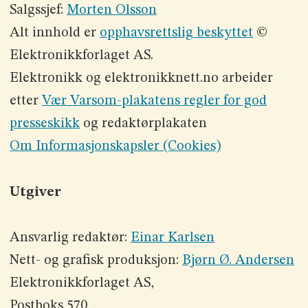
Salgssjef:
Morten Olsson
Alt innhold er
opphavsrettslig beskyttet
©
Elektronikkforlaget AS.
Elektronikk og elektronikknett.no arbeider
etter
Vær Varsom-plakatens regler for god
presseskikk
og redaktørplakaten
Om Informasjonskapsler (Cookies)
Utgiver
Ansvarlig redaktør:
Einar Karlsen
Nett- og grafisk produksjon:
Bjørn Ø. Andersen
Elektronikkforlaget AS,
Postboks 570,