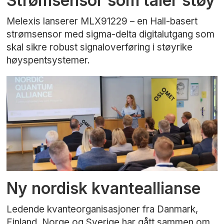
Strømsensor som tåler støy
Melexis lanserer MLX91229 – en Hall-basert
strømsensor med sigma-delta digitalutgang som
skal sikre robust signaloverføring i støyrike
høyspentsystemer.
Ny nordisk kvanteallianse
Ledende kvanteorganisasjoner fra Danmark,
Finland, Norge og Sverige har gått sammen om