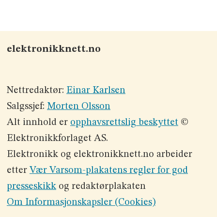
elektronikknett.no
Nettredaktør:
Einar Karlsen
Salgssjef:
Morten Olsson
Alt innhold er
opphavsrettslig beskyttet
©
Elektronikkforlaget AS.
Elektronikk og elektronikknett.no arbeider
etter
Vær Varsom-plakatens regler for god
presseskikk
og redaktørplakaten
Om Informasjonskapsler (Cookies)