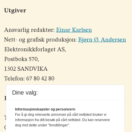
Utgiver
Ansvarlig redaktør:
Einar Karlsen
Nett- og grafisk produksjon:
Bjørn Ø. Andersen
Elektronikkforlaget AS,
Postboks 570,
1302 SANDVIKA
Telefon: 67 80 42 80
Dine valg:
Kontakt oss
Informasjonskapsler og personvern
For å gi deg relevante annonser på vårt nettsted bruker vi
Tlf: +47 67 80 42 80
informasjon fra ditt besøk på vårt nettsted. Du kan reservere
deg mot dette under "Innstillinger".
Olav Brunborgs vei 6, 1396 Billingstad