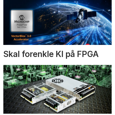
Skal forenkle KI på FPGA