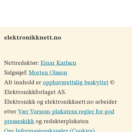
elektronikknett.no
Nettredaktør:
Einar Karlsen
Salgssjef:
Morten Olsson
Alt innhold er
opphavsrettslig beskyttet
©
Elektronikkforlaget AS.
Elektronikk og elektronikknett.no arbeider
etter
Vær Varsom-plakatens regler for god
presseskikk
og redaktørplakaten
Om Informasjonskapsler (Cookies)