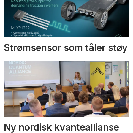
Strømsensor som tåler støy
Ny nordisk kvanteallianse