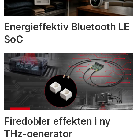
Energieffektiv Bluetooth LE
SoC
Firedobler effekten i ny
THz-generator