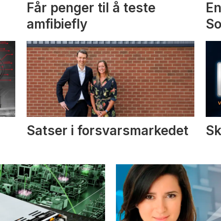
Får penger til å teste
En
amfibiefly
S
Satser i forsvarsmarkedet
Sk