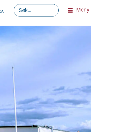
Meny
ss
Søk