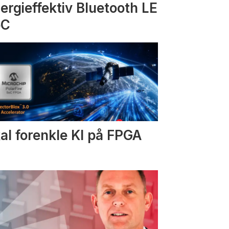
ergieffektiv Bluetooth LE
oC
al forenkle KI på FPGA