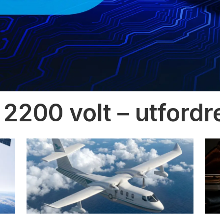
 2200 volt – utfordr