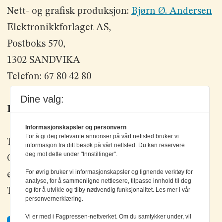
Nett- og grafisk produksjon:
Bjørn Ø. Andersen
Elektronikkforlaget AS,
Postboks 570,
1302 SANDVIKA
Telefon: 67 80 42 80
Dine valg:
Kontakt oss
Informasjonskapsler og personvern
For å gi deg relevante annonser på vårt nettsted bruker vi
Tlf: +47 67 80 42 80
informasjon fra ditt besøk på vårt nettsted. Du kan reservere
deg mot dette under "Innstillinger".
Olav Brunborgs vei 6, 1396 Billingstad
For øvrig bruker vi informasjonskapsler og lignende verktøy for
epost:
elektronikk@elektronikkforlaget.no
analyse, for å sammenligne nettlesere, tilpasse innhold til deg
og for å utvikle og tilby nødvendig funksjonalitet. Les mer i vår
Tips oss:
tips@elektronikkforlaget.no
personvernerklæring.
Vi er med i Fagpressen-nettverket. Om du samtykker under, vil