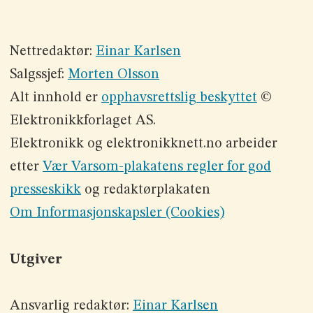
Nettredaktør:
Einar Karlsen
Salgssjef:
Morten Olsson
Alt innhold er
opphavsrettslig beskyttet
©
Elektronikkforlaget AS.
Elektronikk og elektronikknett.no arbeider
etter
Vær Varsom-plakatens regler for god
presseskikk
og redaktørplakaten
Om Informasjonskapsler (Cookies)
Utgiver
Ansvarlig redaktør:
Einar Karlsen