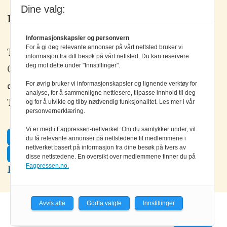
Dine valg:
Kontakt oss
Informasjonskapsler og personvern
For å gi deg relevante annonser på vårt nettsted bruker vi
Tlf: +47 67 80 42 80
informasjon fra ditt besøk på vårt nettsted. Du kan reservere
deg mot dette under "Innstillinger".
Olav Brunborgs vei 6, 1396 Billingstad
For øvrig bruker vi informasjonskapsler og lignende verktøy for
epost:
elektronikk@elektronikkforlaget.no
analyse, for å sammenligne nettlesere, tilpasse innhold til deg
Tips oss:
tips@elektronikkforlaget.no
og for å utvikle og tilby nødvendig funksjonalitet. Les mer i vår
personvernerklæring.
Vi er med i Fagpressen-nettverket. Om du samtykker under, vil
Facebook
du få relevante annonser på nettstedene til medlemmene i
nettverket basert på informasjon fra dine besøk på tvers av
Twitter
disse nettstedene. En oversikt over medlemmene finner du på
Fagpressen.no.
LinkedIn
Avvis alle
Godta valgte
Innstillinger
Powered by Labrador CMS