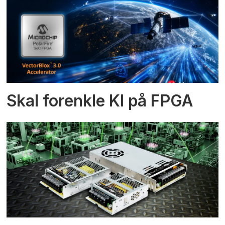
Skal forenkle KI på FPGA