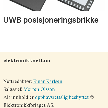
UWB posisjoneringsbrikke
elektronikknett.no
Nettredaktør:
Einar Karlsen
Salgssjef:
Morten Olsson
Alt innhold er
opphavsrettslig beskyttet
©
Elektronikkforlaget AS.