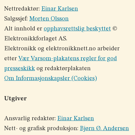
Nettredaktør:
Einar Karlsen
Salgssjef:
Morten Olsson
Alt innhold er
opphavsrettslig beskyttet
©
Elektronikkforlaget AS.
Elektronikk og elektronikknett.no arbeider
etter
Vær Varsom-plakatens regler for god
presseskikk
og redaktørplakaten
Om Informasjonskapsler (Cookies)
Utgiver
Ansvarlig redaktør:
Einar Karlsen
Nett- og grafisk produksjon:
Bjørn Ø. Andersen