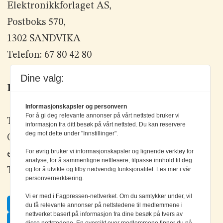
Elektronikkforlaget AS,
Postboks 570,
1302 SANDVIKA
Telefon: 67 80 42 80
Dine valg:
Kontakt oss
Informasjonskapsler og personvern
For å gi deg relevante annonser på vårt nettsted bruker vi
Tlf: +47 67 80 42 80
informasjon fra ditt besøk på vårt nettsted. Du kan reservere
deg mot dette under "Innstillinger".
Olav Brunborgs vei 6, 1396 Billingstad
For øvrig bruker vi informasjonskapsler og lignende verktøy for
epost:
elektronikk@elektronikkforlaget.no
analyse, for å sammenligne nettlesere, tilpasse innhold til deg
Tips oss:
tips@elektronikkforlaget.no
og for å utvikle og tilby nødvendig funksjonalitet. Les mer i vår
personvernerklæring.
Vi er med i Fagpressen-nettverket. Om du samtykker under, vil
Facebook
du få relevante annonser på nettstedene til medlemmene i
nettverket basert på informasjon fra dine besøk på tvers av
Twitter