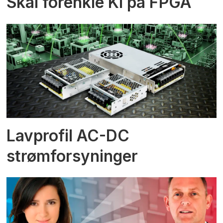
Skal forenkle KI på FPGA
Lavprofil AC-DC
strømforsyninger