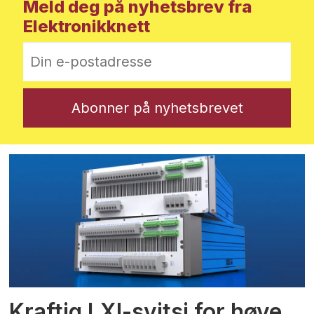
Meld deg på nyhetsbrev fra
Elektronikknett
Kraftig LXI-svitsj for høye