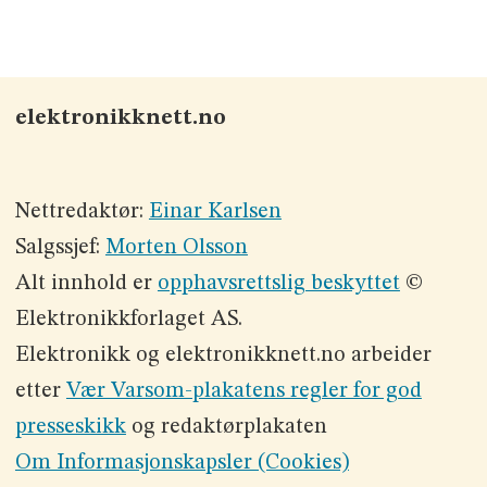
elektronikknett.no
Nettredaktør:
Einar Karlsen
Salgssjef:
Morten Olsson
Alt innhold er
opphavsrettslig beskyttet
©
Elektronikkforlaget AS.
Elektronikk og elektronikknett.no arbeider
etter
Vær Varsom-plakatens regler for god
presseskikk
og redaktørplakaten
Om Informasjonskapsler (Cookies)