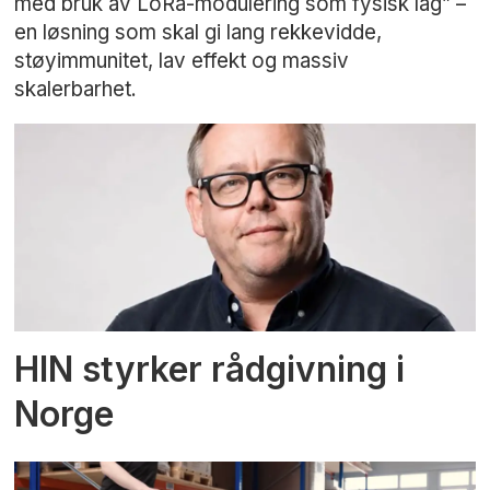
med bruk av LoRa-modulering som fysisk lag” –
en løsning som skal gi lang rekkevidde,
støyimmunitet, lav effekt og massiv
skalerbarhet.
HIN styrker rådgivning i
Norge