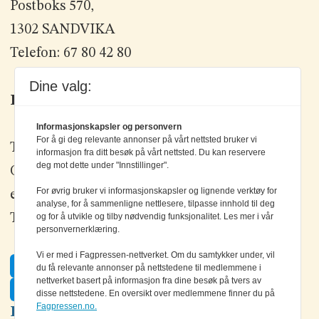
Postboks 570,
1302 SANDVIKA
Telefon: 67 80 42 80
Dine valg:
Kontakt oss
Informasjonskapsler og personvern
For å gi deg relevante annonser på vårt nettsted bruker vi
Tlf: +47 67 80 42 80
informasjon fra ditt besøk på vårt nettsted. Du kan reservere
deg mot dette under "Innstillinger".
Olav Brunborgs vei 6, 1396 Billingstad
For øvrig bruker vi informasjonskapsler og lignende verktøy for
epost:
elektronikk@elektronikkforlaget.no
analyse, for å sammenligne nettlesere, tilpasse innhold til deg
Tips oss:
tips@elektronikkforlaget.no
og for å utvikle og tilby nødvendig funksjonalitet. Les mer i vår
personvernerklæring.
Vi er med i Fagpressen-nettverket. Om du samtykker under, vil
Facebook
du få relevante annonser på nettstedene til medlemmene i
nettverket basert på informasjon fra dine besøk på tvers av
Twitter
disse nettstedene. En oversikt over medlemmene finner du på
Fagpressen.no.
LinkedIn