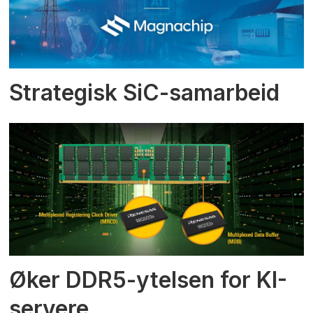
Strategisk SiC-samarbeid
Øker DDR5-ytelsen for KI-
servere