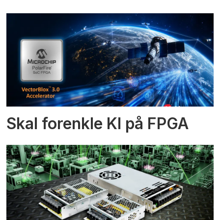
Skal forenkle KI på FPGA