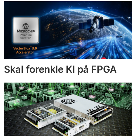
Skal forenkle KI på FPGA