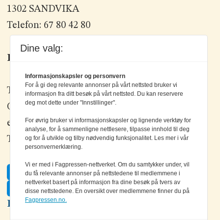
1302 SANDVIKA
Telefon: 67 80 42 80
Dine valg:
Kontakt oss
Informasjonskapsler og personvern
For å gi deg relevante annonser på vårt nettsted bruker vi
Tlf: +47 67 80 42 80
informasjon fra ditt besøk på vårt nettsted. Du kan reservere
deg mot dette under "Innstillinger".
Olav Brunborgs vei 6, 1396 Billingstad
For øvrig bruker vi informasjonskapsler og lignende verktøy for
epost:
elektronikk@elektronikkforlaget.no
analyse, for å sammenligne nettlesere, tilpasse innhold til deg
Tips oss:
tips@elektronikkforlaget.no
og for å utvikle og tilby nødvendig funksjonalitet. Les mer i vår
personvernerklæring.
Vi er med i Fagpressen-nettverket. Om du samtykker under, vil
Facebook
du få relevante annonser på nettstedene til medlemmene i
nettverket basert på informasjon fra dine besøk på tvers av
Twitter
disse nettstedene. En oversikt over medlemmene finner du på
Fagpressen.no.
LinkedIn