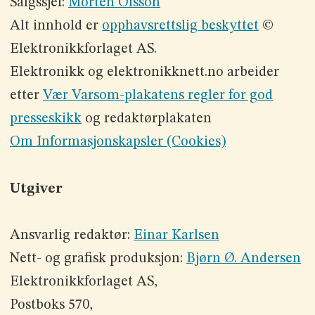
Salgssjef:
Morten Olsson
Alt innhold er
opphavsrettslig beskyttet
©
Elektronikkforlaget AS.
Elektronikk og elektronikknett.no arbeider
etter
Vær Varsom-plakatens regler for god
presseskikk
og redaktørplakaten
Om Informasjonskapsler (Cookies)
Utgiver
Ansvarlig redaktør:
Einar Karlsen
Nett- og grafisk produksjon:
Bjørn Ø. Andersen
Elektronikkforlaget AS,
Postboks 570,