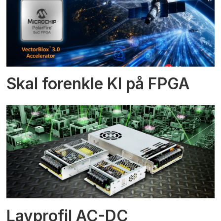
Skal forenkle KI på FPGA
Lavprofil AC-DC