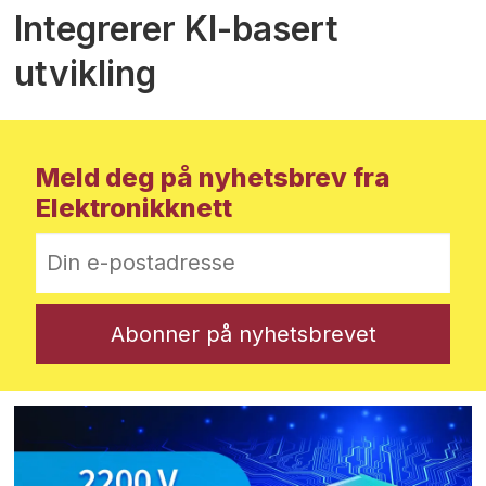
Integrerer KI-basert
utvikling
Meld deg på nyhetsbrev fra
Elektronikknett