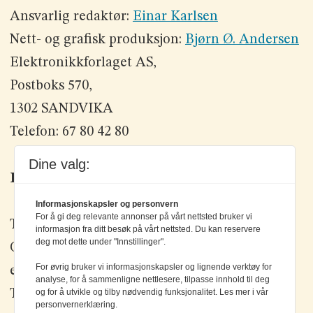
Ansvarlig redaktør:
Einar Karlsen
Nett- og grafisk produksjon:
Bjørn Ø. Andersen
Elektronikkforlaget AS,
Postboks 570,
1302 SANDVIKA
Telefon: 67 80 42 80
Dine valg:
Kontakt oss
Informasjonskapsler og personvern
For å gi deg relevante annonser på vårt nettsted bruker vi
Tlf: +47 67 80 42 80
informasjon fra ditt besøk på vårt nettsted. Du kan reservere
deg mot dette under "Innstillinger".
Olav Brunborgs vei 6, 1396 Billingstad
For øvrig bruker vi informasjonskapsler og lignende verktøy for
epost:
elektronikk@elektronikkforlaget.no
analyse, for å sammenligne nettlesere, tilpasse innhold til deg
Tips oss:
tips@elektronikkforlaget.no
og for å utvikle og tilby nødvendig funksjonalitet. Les mer i vår
personvernerklæring.