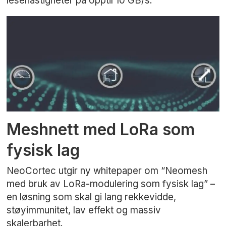
lesehastigheter på opptil 10 GB/s.
Meshnett med LoRa som
fysisk lag
NeoCortec utgir ny whitepaper om “Neomesh
med bruk av LoRa-modulering som fysisk lag” –
en løsning som skal gi lang rekkevidde,
støyimmunitet, lav effekt og massiv
skalerbarhet.