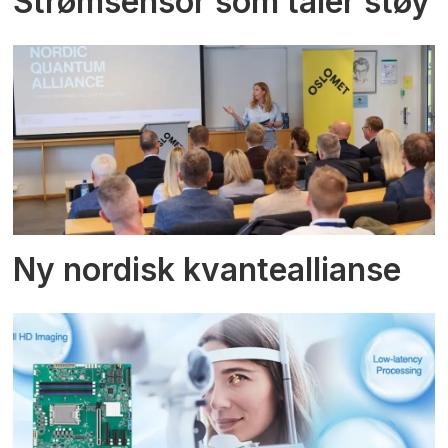
Strømsensor som tåler støy
Ny nordisk kvanteallianse