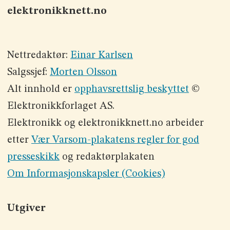
elektronikknett.no
Nettredaktør:
Einar Karlsen
Salgssjef:
Morten Olsson
Alt innhold er
opphavsrettslig beskyttet
©
Elektronikkforlaget AS.
Elektronikk og elektronikknett.no arbeider
etter
Vær Varsom-plakatens regler for god
presseskikk
og redaktørplakaten
Om Informasjonskapsler (Cookies)
Utgiver