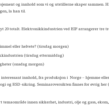
asjement og innhold som vi og utstillerne skaper sammen. Hitt
en, la han til.
øyt 20 totalt. Elektronikkindustrien ved EIF arrangerer tre t
himmel eller helvete? (tirsdag morgen)
kkindustrien (tirsdag ettermiddag)
igheter (onsdag morgen)
 interessant innhold, fra produksjon i Norge – hjemme eller
i og ESD-sikring. Seminaroversikten finnes for øvrig her 
 temaområde innen sikkerhet, industri, olje og gass, ekom, 