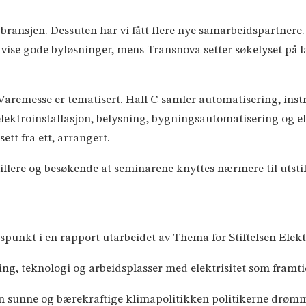
 bransjen. Dessuten har vi fått flere nye samarbeidspartnere
ise gode byløsninger, mens Transnova setter søkelyset på lad
Varemesse er tematisert. Hall C samler automatisering, instr
ektroinstallasjon, belysning, bygningsautomatisering og e
ett fra ett, arrangert.
illere og besøkende at seminarene knyttes nærmere til utstilli
unkt i en rapport utarbeidet av Thema for Stiftelsen Elekt
ing, teknologi og arbeidsplasser med elektrisitet som framt
en sunne og bærekraftige klimapolitikken politikerne drømm