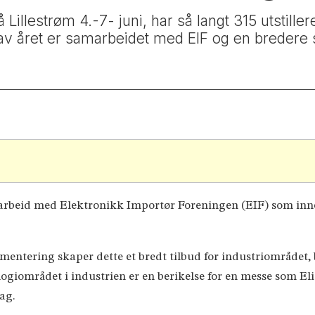
Lillestrøm 4.-7- juni, har så langt 315 utstill
av året er samarbeidet med EIF og en bredere 
marbeid med Elektronikk Importør Foreningen (EIF) som inne
ntering skaper dette et bredt tilbud for industriområdet
logiområdet i industrien er en berikelse for en messe som El
ag.