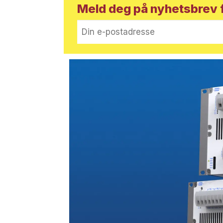
Meld deg på nyhetsbrev f