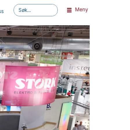
Meny
ss
Søk