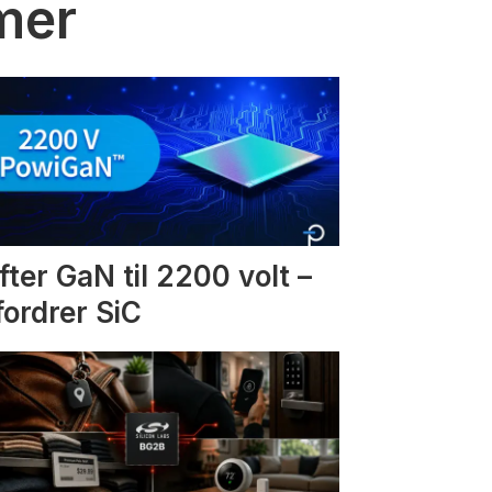
mmer
fter GaN til 2200 volt –
fordrer SiC