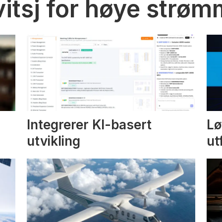
vitsj for høye strø
Integrerer KI-basert
Lø
utvikling
ut