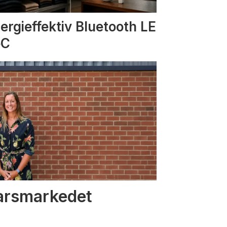
ergieffektiv Bluetooth LE
oC
varsmarkedet