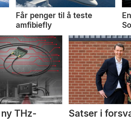
Får penger til å teste
En
amfibiefly
S
i ny THz-
Satser i fors