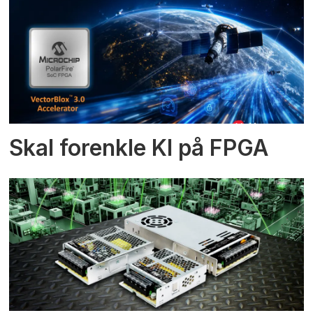
Skal forenkle KI på FPGA