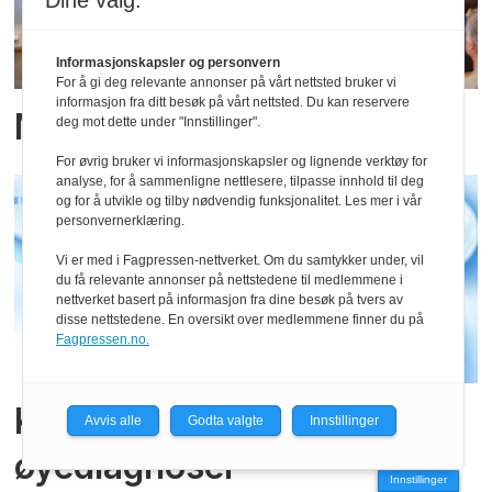
Dine valg:
Informasjonskapsler og personvern
For å gi deg relevante annonser på vårt nettsted bruker vi
informasjon fra ditt besøk på vårt nettsted. Du kan reservere
Ny nordisk kvanteallianse
deg mot dette under "Innstillinger".
For øvrig bruker vi informasjonskapsler og lignende verktøy for
analyse, for å sammenligne nettlesere, tilpasse innhold til deg
og for å utvikle og tilby nødvendig funksjonalitet. Les mer i vår
personvernerklæring.
Vi er med i Fagpressen-nettverket. Om du samtykker under, vil
du få relevante annonser på nettstedene til medlemmene i
nettverket basert på informasjon fra dine besøk på tvers av
disse nettstedene. En oversikt over medlemmene finner du på
Fagpressen.no.
Kritiske krav til
Avvis alle
Godta valgte
Innstillinger
øyediagnoser
Innstillinger