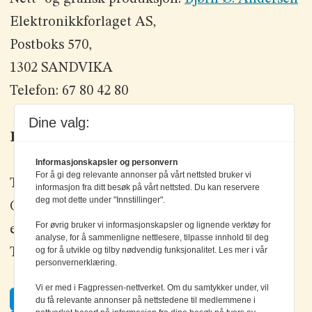
Elektronikkforlaget AS,
Postboks 570,
1302 SANDVIKA
Telefon: 67 80 42 80
Dine valg:
Kontakt oss
Informasjonskapsler og personvern
For å gi deg relevante annonser på vårt nettsted bruker vi
Tlf: +47 67 80 42 80
informasjon fra ditt besøk på vårt nettsted. Du kan reservere
deg mot dette under "Innstillinger".
Olav Brunborgs vei 6, 1396 Billingstad
For øvrig bruker vi informasjonskapsler og lignende verktøy for
epost:
elektronikk@elektronikkforlaget.no
analyse, for å sammenligne nettlesere, tilpasse innhold til deg
og for å utvikle og tilby nødvendig funksjonalitet. Les mer i vår
Tips oss:
tips@elektronikkforlaget.no
personvernerklæring.
Vi er med i Fagpressen-nettverket. Om du samtykker under, vil
Facebook
du få relevante annonser på nettstedene til medlemmene i