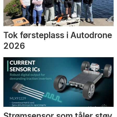
Tok førsteplass i Autodrone
2026
Strømsensor som tåler støy