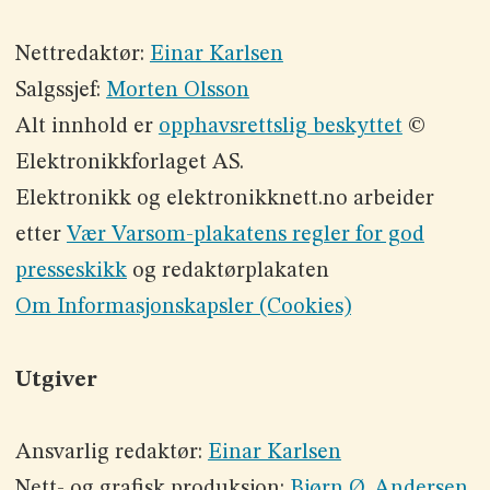
Nettredaktør:
Einar Karlsen
Salgssjef:
Morten Olsson
Alt innhold er
opphavsrettslig beskyttet
©
Elektronikkforlaget AS.
Elektronikk og elektronikknett.no arbeider
etter
Vær Varsom-plakatens regler for god
presseskikk
og redaktørplakaten
Om Informasjonskapsler (Cookies)
Utgiver
Ansvarlig redaktør:
Einar Karlsen
Nett- og grafisk produksjon:
Bjørn Ø. Andersen