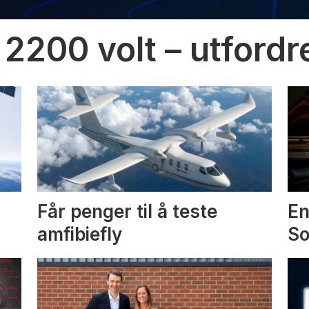
 2200 volt – utfordr
Får penger til å teste
En
amfibiefly
S