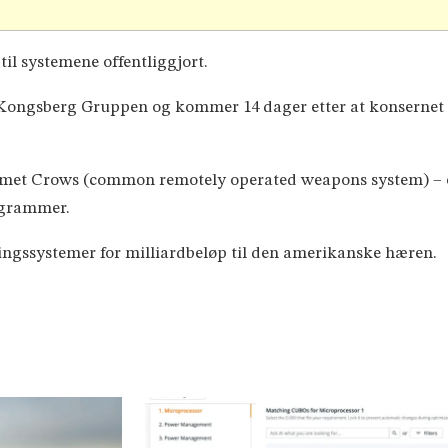
il systemene offentliggjort.
r Kongsberg Gruppen og kommer 14 dager etter at konsernet 
temet Crows (common remotely operated weapons system) – et
ogrammer.
ngssystemer for milliardbeløp til den amerikanske hæren.