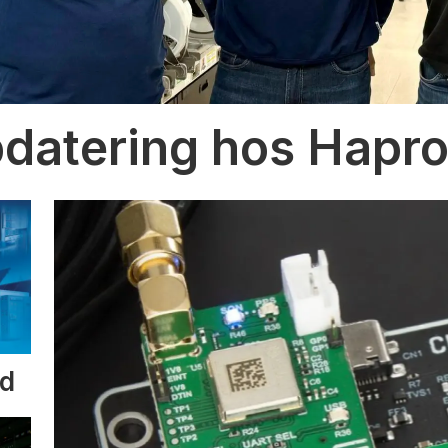
datering hos Hapr
id