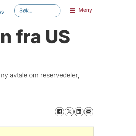
Meny
ss
Søk
n fra US
n ny avtale om reservedeler,