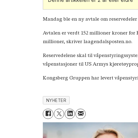
Mandag ble en ny avtale om reservedeler t
Avtalen er verdt 152 millioner kroner fo
millioner, skriver laagendalsposten.no.
Reservedelene skal til våpenstyringssys
våpenstasjoner til US Armys kjøretøypr
Kongsberg Gruppen har levert våpenstyri
NYHETER