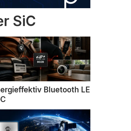
er SiC
ergieffektiv Bluetooth LE
oC