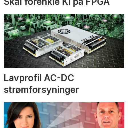
Skal forenkle KI på FPGA
Lavprofil AC-DC
strømforsyninger