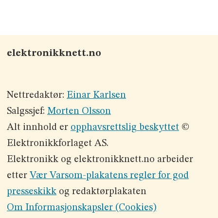
elektronikknett.no
Nettredaktør:
Einar Karlsen
Salgssjef:
Morten Olsson
Alt innhold er
opphavsrettslig beskyttet
©
Elektronikkforlaget AS.
Elektronikk og elektronikknett.no arbeider
etter
Vær Varsom-plakatens regler for god
presseskikk
og redaktørplakaten
Om Informasjonskapsler (Cookies)