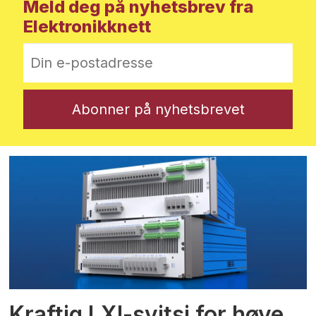
Meld deg på nyhetsbrev fra
Elektronikknett
Kraftig LXI-svitsj for høye