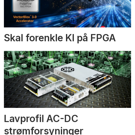
Skal forenkle KI på FPGA
Lavprofil AC-DC
strømforsyninger