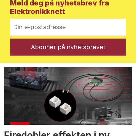
Meld deg på nyhetsbrev fra
Elektronikknett
Firedobler effekten i ny