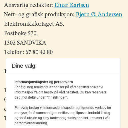
Ansvarlig redaktør:
Einar Karlsen
Nett- og grafisk produksjon:
Bjørn Ø. Andersen
Elektronikkforlaget AS,
Postboks 570,
1302 SANDVIKA
Telefon: 67 80 42 80
Dine valg:
Kontakt oss
Informasjonskapsler og personvern
For å gi deg relevante annonser på vårt nettsted bruker vi
Tlf: +47 67 80 42 80
informasjon fra ditt besøk på vårt nettsted. Du kan reservere
deg mot dette under "Innstillinger".
Olav Brunborgs vei 6, 1396 Billingstad
For øvrig bruker vi informasjonskapsler og lignende verktøy for
epost:
elektronikk@elektronikkforlaget.no
analyse, for å sammenligne nettlesere, tilpasse innhold til deg
Tips oss:
tips@elektronikkforlaget.no
og for å utvikle og tilby nødvendig funksjonalitet. Les mer i vår
personvernerklæring.