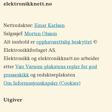
elektronikknett.no
Nettredaktør:
Einar Karlsen
Salgssjef:
Morten Olsson
Alt innhold er
opphavsrettslig beskyttet
©
Elektronikkforlaget AS.
Elektronikk og elektronikknett.no arbeider
etter
Vær Varsom-plakatens regler for god
presseskikk
og redaktørplakaten
Om Informasjonskapsler (Cookies)
Utgiver