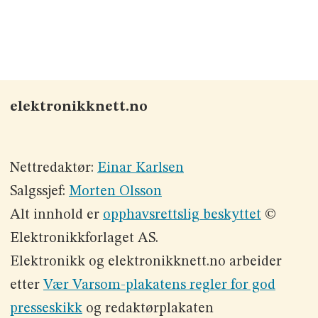
elektronikknett.no
Nettredaktør:
Einar Karlsen
Salgssjef:
Morten Olsson
Alt innhold er
opphavsrettslig beskyttet
©
Elektronikkforlaget AS.
Elektronikk og elektronikknett.no arbeider
etter
Vær Varsom-plakatens regler for god
presseskikk
og redaktørplakaten