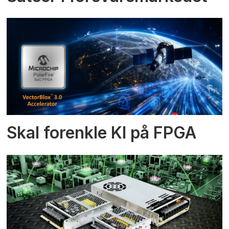
Skal forenkle KI på FPGA