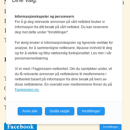
Dine valg:
Nett- og grafisk produksjon:
Bjørn Ø. Andersen
Elektronikkforlaget AS,
Informasjonskapsler og personvern
Postboks 570,
For å gi deg relevante annonser på vårt nettsted bruker vi
informasjon fra ditt besøk på vårt nettsted. Du kan reservere
1302 SANDVIKA
deg mot dette under "Innstillinger".
Telefon: 67 80 42 80
For øvrig bruker vi informasjonskapsler og lignende verktøy for
analyse, for å sammenligne nettlesere, tilpasse innhold til deg
og for å utvikle og tilby nødvendig funksjonalitet. Les mer i vår
personvernerklæring.
Kontakt oss
Vi er med i Fagpressen-nettverket. Om du samtykker under, vil
du få relevante annonser på nettstedene til medlemmene i
Tlf: +47 67 80 42 80
nettverket basert på informasjon fra dine besøk på tvers av
disse nettstedene. En oversikt over medlemmene finner du på
Olav Brunborgs vei 6, 1396 Billingstad
Fagpressen.no.
epost:
elektronikk@elektronikkforlaget.no
Tips oss:
tips@elektronikkforlaget.no
Avvis alle
Godta valgte
Innstillinger
Facebook
Innstillinger