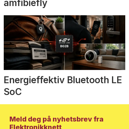
amfibiefly
Energieffektiv Bluetooth LE
SoC
Meld deg på nyhetsbrev fra
Elektronikknett