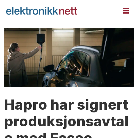
Hapro har signert
produksjonsavtal
e med Easee