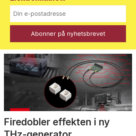
Firedobler effekten i ny
THz-generator