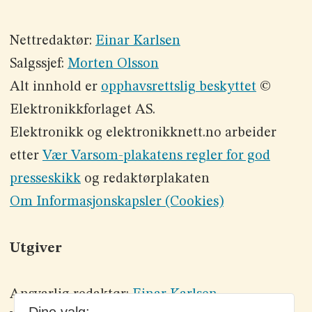
Nettredaktør:
Einar Karlsen
Salgssjef:
Morten Olsson
Alt innhold er
opphavsrettslig beskyttet
©
Elektronikkforlaget AS.
Elektronikk og elektronikknett.no arbeider
etter
Vær Varsom-plakatens regler for god
presseskikk
og redaktørplakaten
Om Informasjonskapsler (Cookies)
Utgiver
Ansvarlig redaktør:
Einar Karlsen