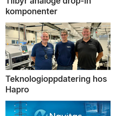
Tilbyr analoge drop-in
komponenter
Teknologioppdatering hos
Hapro