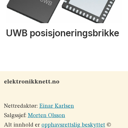
UWB posisjoneringsbrikke
elektronikknett.no
Nettredaktør:
Einar Karlsen
Salgssjef:
Morten Olsson
Alt innhold er
opphavsrettslig beskyttet
©