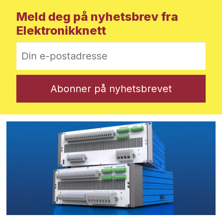
Meld deg på nyhetsbrev fra
Elektronikknett