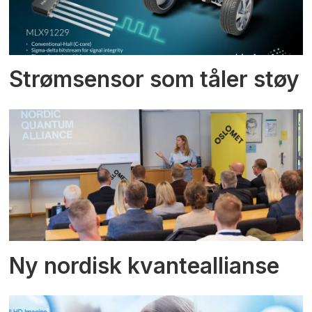
Strømsensor som tåler støy
Ny nordisk kvanteallianse