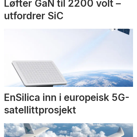
Løfter GaN til 2200 volt –
utfordrer SiC
EnSilica inn i europeisk 5G-
satellittprosjekt