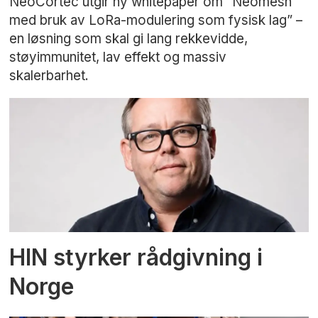
NeoCortec utgir ny whitepaper om “Neomesh
med bruk av LoRa-modulering som fysisk lag” –
en løsning som skal gi lang rekkevidde,
støyimmunitet, lav effekt og massiv
skalerbarhet.
HIN styrker rådgivning i
Norge