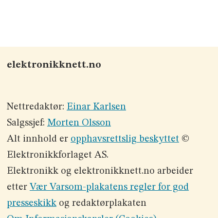
elektronikknett.no
Nettredaktør:
Einar Karlsen
Salgssjef:
Morten Olsson
Alt innhold er
opphavsrettslig beskyttet
©
Elektronikkforlaget AS.
Elektronikk og elektronikknett.no arbeider
etter
Vær Varsom-plakatens regler for god
presseskikk
og redaktørplakaten