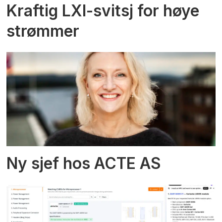
Kraftig LXI-svitsj for høye
strømmer
Ny sjef hos ACTE AS