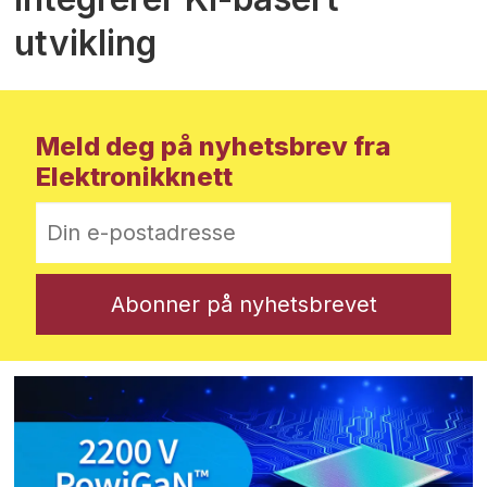
utvikling
Meld deg på nyhetsbrev fra
Elektronikknett