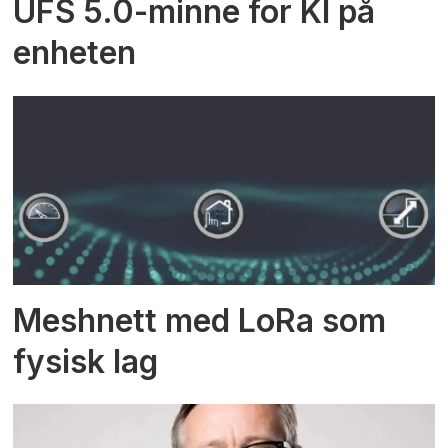
UFS 5.0-minne for KI på
enheten
Meshnett med LoRa som
fysisk lag