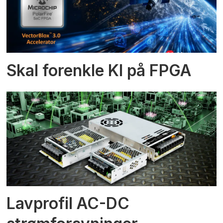
Skal forenkle KI på FPGA
Lavprofil AC-DC