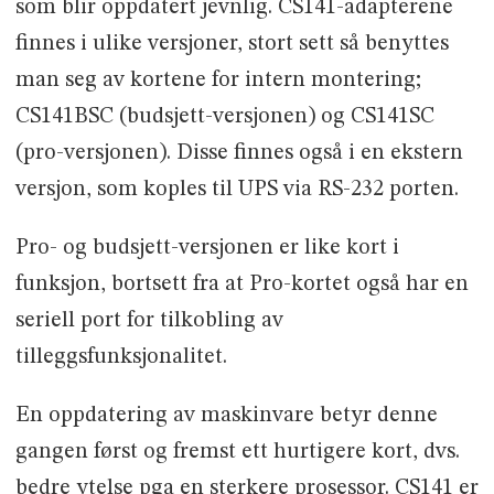
som blir oppdatert jevnlig. CS141-adapterene
finnes i ulike versjoner, stort sett så benyttes
man seg av kortene for intern montering;
CS141BSC (budsjett-versjonen) og CS141SC
(pro-versjonen). Disse finnes også i en ekstern
versjon, som koples til UPS via RS-232 porten.
Pro- og budsjett-versjonen er like kort i
funksjon, bortsett fra at Pro-kortet også har en
seriell port for tilkobling av
tilleggsfunksjonalitet.
En oppdatering av maskinvare betyr denne
gangen først og fremst ett hurtigere kort, dvs.
bedre ytelse pga en sterkere prosessor. CS141 er