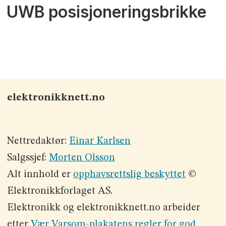
UWB posisjoneringsbrikke
elektronikknett.no
Nettredaktør:
Einar Karlsen
Salgssjef:
Morten Olsson
Alt innhold er
opphavsrettslig beskyttet
©
Elektronikkforlaget AS.
Elektronikk og elektronikknett.no arbeider
etter
Vær Varsom-plakatens regler for god