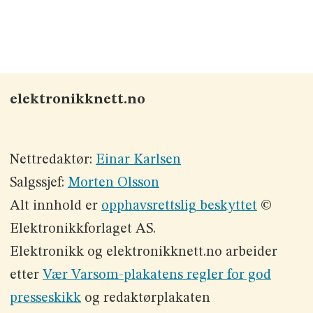
elektronikknett.no
Nettredaktør:
Einar Karlsen
Salgssjef:
Morten Olsson
Alt innhold er
opphavsrettslig beskyttet
©
Elektronikkforlaget AS.
Elektronikk og elektronikknett.no arbeider
etter
Vær Varsom-plakatens regler for god
presseskikk
og redaktørplakaten