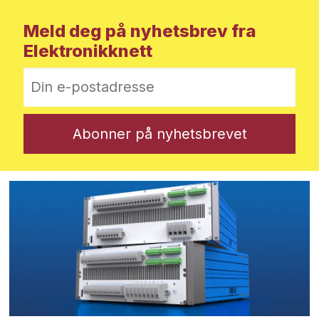
Meld deg på nyhetsbrev fra
Elektronikknett