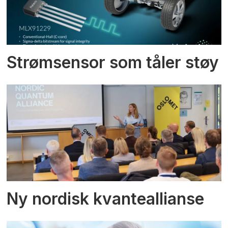
Strømsensor som tåler støy
Ny nordisk kvanteallianse