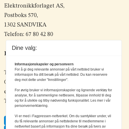
Elektronikkforlaget AS,
Postboks 570,
1302 SANDVIKA
Telefon: 67 80 42 80
Dine valg:
Kontakt oss
Informasjonskapsler og personvern
For å gi deg relevante annonser på vårt nettsted bruker vi
Tlf: +47 67 80 42 80
informasjon fra ditt besøk på vårt nettsted. Du kan reservere
deg mot dette under "Innstillinger".
Olav Brunborgs vei 6, 1396 Billingstad
For øvrig bruker vi informasjonskapsler og lignende verktøy for
epost:
elektronikk@elektronikkforlaget.no
analyse, for å sammenligne nettlesere, tilpasse innhold til deg
Tips oss:
tips@elektronikkforlaget.no
og for å utvikle og tilby nødvendig funksjonalitet. Les mer i vår
personvernerklæring.
Vi er med i Fagpressen-nettverket. Om du samtykker under, vil
Facebook
du få relevante annonser på nettstedene til medlemmene i
nettverket basert på informasjon fra dine besøk på tvers av