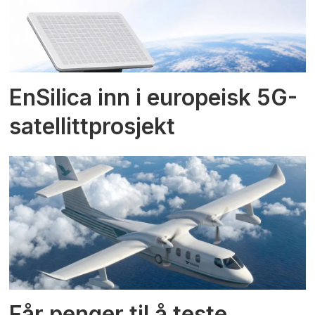
EnSilica inn i europeisk 5G-
satellittprosjekt
Får penger til å teste