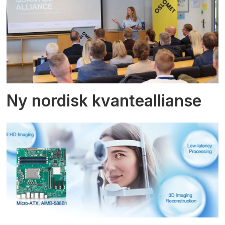
Ny nordisk kvanteallianse